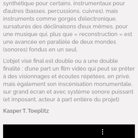
synthétique pour certains, instrumentaux pour
d’autres (basses, percussions, cuivres), mais
instruments comme gorgés d’électronique,
sursaturés des déclinaisons d’eux mêmes, pour
une musique qui, plus que « reconstruction » est
une avancée en parallèle de deux mondes
(sonores) fondus en un seul.
L’objet visé final est double ou a une double
finalité : d’une part un film vidéo qui peut se prêter
à des visionnages et écoutes répétées, en privé,
mais également son inscénisation monumentale,
sur grand écran et avec système sonore puissant
(et imposant, acteur à part entière du projet)
Kasper T. Toeplitz