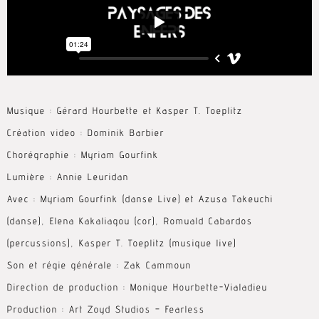
Musique : Gérard Hourbette et Kasper T. Toeplitz
Création video : Dominik Barbier
Chorégraphie : Myriam Gourfink
Lumière : Annie Leuridan
Avec : Myriam Gourfink (danse Live) et Azusa Takeuchi
(danse), Elena Kakaliagou (cor), Romuald Cabardos
(percussions), Kasper T. Toeplitz (musique live)
Son et régie générale : Zak Cammoun
Direction de production : Monique Hourbette-Vialadieu
Production : Art Zoyd Studios – Fearless