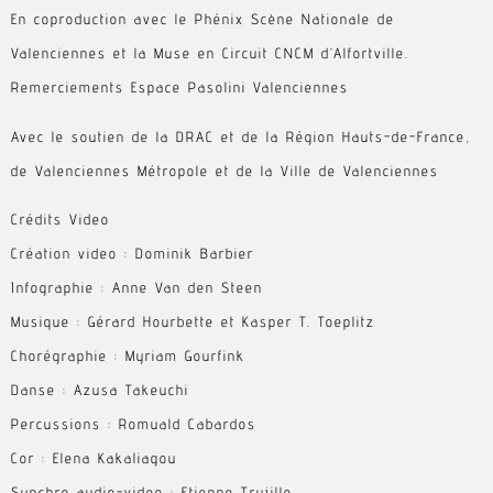
En coproduction avec le Phénix Scène Nationale de
Valenciennes et la Muse en Circuit CNCM d’Alfortville.
Remerciements Espace Pasolini Valenciennes
Avec le soutien de la DRAC et de la Région Hauts-de-France,
de Valenciennes Métropole et de la Ville de Valenciennes
Crédits Video
Création video : Dominik Barbier
Infographie : Anne Van den Steen
Musique : Gérard Hourbette et Kasper T. Toeplitz
Chorégraphie : Myriam Gourfink
Danse : Azusa Takeuchi
Percussions : Romuald Cabardos
Cor : Elena Kakaliagou
Synchro audio-video : Etienne Trujillo