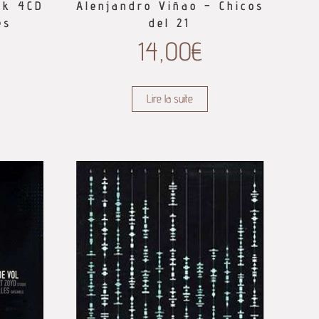
ck 4CD
Alenjandro Viñao – Chicos
es
del 21
14,00
€
Lire la suite