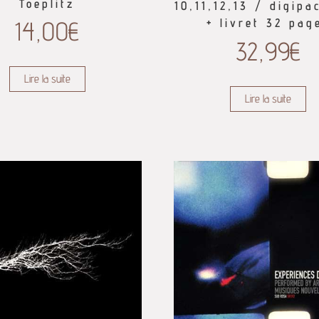
Toeplitz
10,11,12,13 / digipa
14,00
€
+ livret 32 pag
32,99
€
Lire la suite
Lire la suite