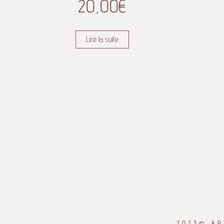
20,00
€
Lire la suite
2023© AR