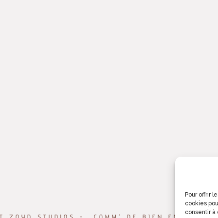
Pour offrir 
cookies pou
consentir à
T ZOYD STUDIOS - COMM' DE BIEN ENTENDU