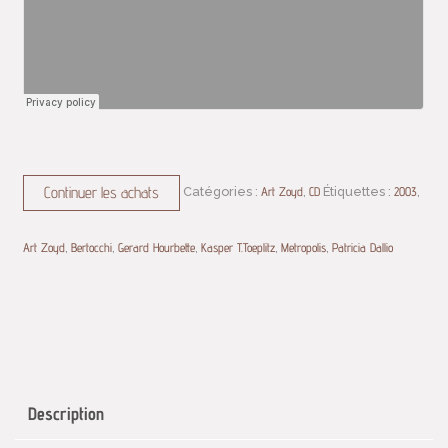
Continuer les achats
Catégories :
Art Zoyd
,
CD
Étiquettes :
2003
,
Art Zoyd
,
Bertocchi
,
Gerard Hourbette
,
Kasper T.Toeplitz
,
Metropolis
,
Patricia Dallio
Description