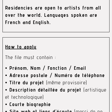
Residencies are open to artists from all
over the world. Languages spoken are
French and English.
How to apply
The file must contain :
•
Prénom, Nom / Fonction / Email
•
Adresse postale / Numéro de téléphone
•
Titre du projet
(même provisoire)
•
Description détaillée du projet
(artistique
et technologique)
•
Courte biographie
•
Site web et liens d’écoute
(m
erci de ne