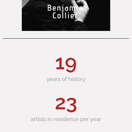
25
years of history
29
artists in residence per year