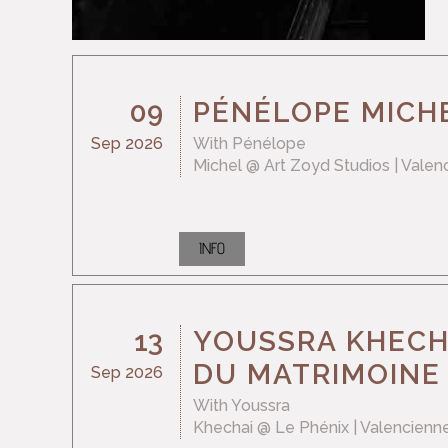
09
PÉNÉLOPE MICHE
Sep 2026
With
Pénélope
Michel
@ Art Zoyd Studios
| Valen
INFO
13
YOUSSRA KHECHA
DU MATRIMOINE 
Sep 2026
With
Youssra
Khechai
@ Le Phénix
| Valencienn