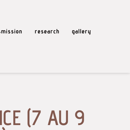
smission
research
gallery
CE (7 AU 9