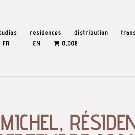
tudios
residences
distribution
tran
FR
EN
0,00€
MICHEL, RÉSIDEN