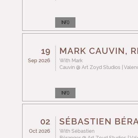
INFO
19
MARK CAUVIN, R
Sep 2026
With
Mark
Cauvin
@ Art Zoyd Studios
| Valen
INFO
02
SÉBASTIEN BÉRA
Oct 2026
With
Sébastien
Béranger
@ Art Zoyd Studios
| Va